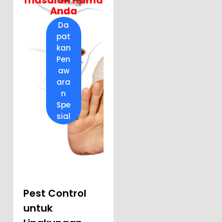
masalah hama
Anda
Da
pat
kan
Pen
aw
ara
n
Spe
sial
Pest Control
untuk