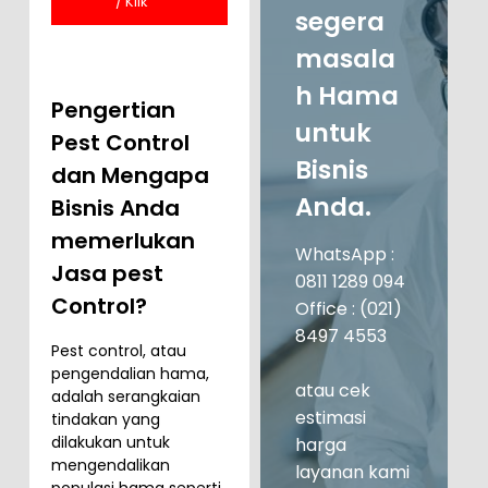
1289 094
/ Klik
Disini
segera
masala
h Hama
Pengertian
untuk
Pest Control
Bisnis
dan Mengapa
Anda.
Bisnis Anda
memerlukan
WhatsApp :
Jasa pest
0811 1289 094
Control?
Office : (021)
8497 4553
Pest control, atau
pengendalian hama,
atau cek
adalah serangkaian
estimasi
tindakan yang
dilakukan untuk
harga
mengendalikan
layanan kami
populasi hama seperti