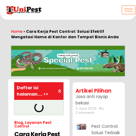
Home
»
Cara Kerja Pest Control: Solusi Efektif
Mengatasi Hama di Kantor dan Tempat Bisnis Anda
Daftar isi
Artikel Pilihan
halaman.... >>
Jasa anti rayap
bekasi
5 June 2025
No
Comments
Blog
,
Layanan Pest
Pest Control:
Control
Solusi Terbaik
Cara Kerja Pest