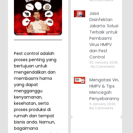
No Comments
Jasa
Disinfektan
Jakarta: Solusi
Terbaik untuk
Pembasmi
Virus HMPV
dan Pest
Pest control adalah
Control
proses penting yang
30 January 2025
bertujuan untuk
No Comments
mengendalikan dan
membasmi hama
Mengatasi Virus
yang dapat
HMPV & Tips
mengganggu
Mencegah
kenyamanan,
Penyebarannya
kesehatan, serta
9 January 2025
No Comments
proses produksi di
rumah dan tempat
bisnis anda. Namun,
bagaimana