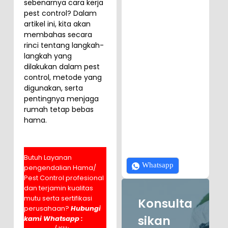
sebenarnya cara kerja
pest control? Dalam
artikel ini, kita akan
membahas secara
rinci tentang langkah-
langkah yang
dilakukan dalam pest
control, metode yang
digunakan, serta
pentingnya menjaga
rumah tetap bebas
hama.
Butuh Layanan
Whatsapp
pengendalian Hama/
Pest Control profesional
dan terjamin kualitas
mutu serta sertifikasi
Konsulta
perusahaan?
Hubungi
sikan
kami Whatsapp :
0811