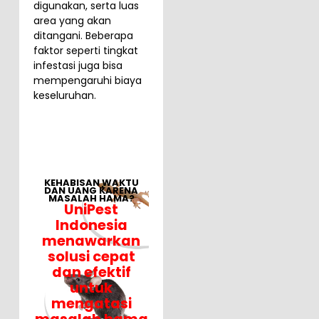
digunakan, serta luas
area yang akan
ditangani. Beberapa
faktor seperti tingkat
infestasi juga bisa
mempengaruhi biaya
keseluruhan.
KEHABISAN WAKTU
DAN UANG KARENA
MASALAH HAMA?
UniPest
Indonesia
menawarkan
solusi cepat
dan efektif
untuk
mengatasi