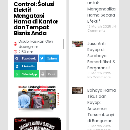
Control: Solusi
untuk
Efektif
Mengendalikan
Mengatasi
Hama Secara
Hama di Kantor
Efektif
dan Tempat
18 March 2025
No
Comments
Bisnis Anda
Dipublikasikan Oleh
Jasa Anti
daengmm
Rayap di
2:50 am
Surabaya:
Facebook
Twitter
Bersertifikat &
LinkedIn
Bergaransi!
18 March 2025
WhatsApp
Print
No Comments
Bahaya Hama
Tikus dan
Rayap:
Ancaman
Tersembunyi
di Bangunan
13 March 2025