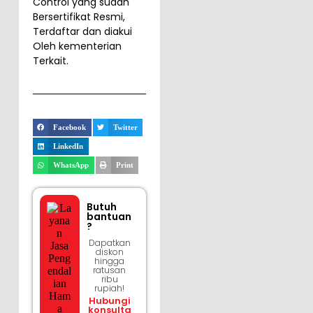
Control yang sudah
Bersertifikat Resmi,
Terdaftar dan diakui
Oleh kementerian
Terkait.
Facebook
Twitter
LinkedIn
WhatsApp
Print
Butuh
bantuan
?
Dapatkan
diskon
hingga
ratusan
ribu
rupiah!
Hubungi
konsulta