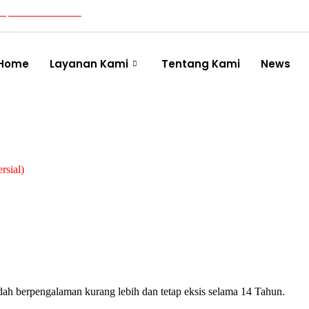
ipestindonesia.id
Jati Asih, Bekasi, Jawa Barat.
Home
Layanan Kami
Tentang Kami
News
rsial)
ah berpengalaman kurang lebih dan tetap eksis selama 14 Tahun.